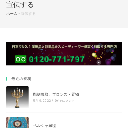
宣伝する
ホーム
»
宣伝する
最近の投稿
彫刻買取、ブロンズ・置物
5月 9, 2022
/
0件のコメント
ペルシャ絨毯