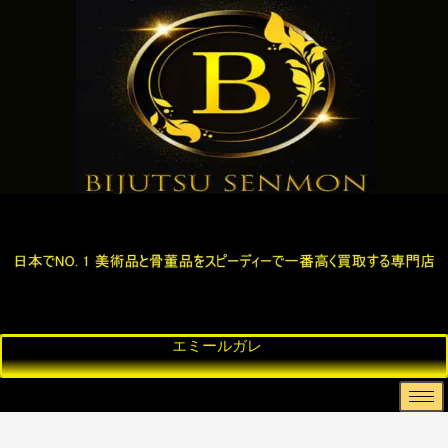
ペ
西
彫
骨
エ
ナ
ル
洋
刻
董
ミ
ン
ー
シ
シ
美
買
品
ル
ー
ャ
術
取
・
ガ
ド
絨
・
、
古
レ
ー
毯
ア
ブ
美
ム
ン
ロ
術
テ
ン
ィ
ズ
ー
・
ク
置
物
、
金
な
ど