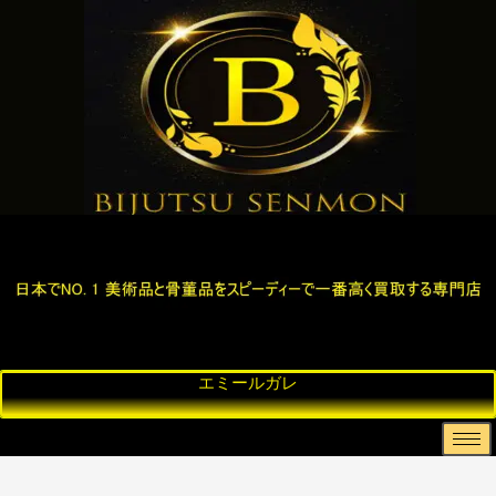
エ
ナ
ペ
西
彫
骨
ミ
ン
ル
洋
刻
董
ー
シ
シ
美
買
品
ル
ー
ャ
術
取
・
ガ
ド
絨
・
、
古
レ
ー
毯
ア
ブ
美
ム
ン
ロ
術
テ
ン
ィ
ズ
ー
・
ク
置
物
、
金
な
ど