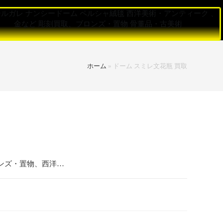
ールガレ
ナンシードーム
ペルシャ絨毯
西洋美術・アンティーク 、
金など
彫刻買取、ブロンズ・置物
骨董品・古美術
ホーム
»
ドーム スミレ文花瓶 買取
ンズ・置物、西洋…