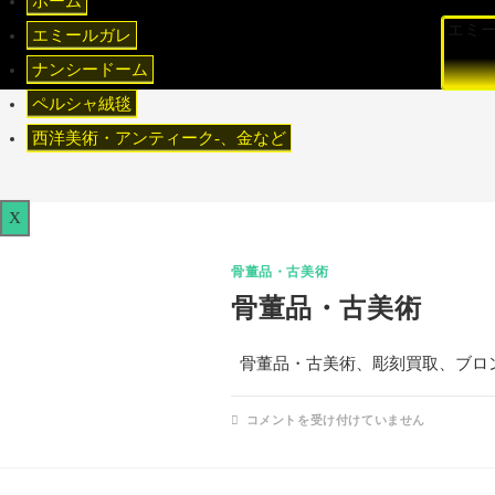
ホーム
エミ
エミールガレ
ナンシードーム
ペルシャ絨毯
西洋美術・アンティーク-、金など
X
骨董品・古美術
骨董品・古美術
骨董品・古美術、彫刻買取、ブロ
コメントを受け付けていません