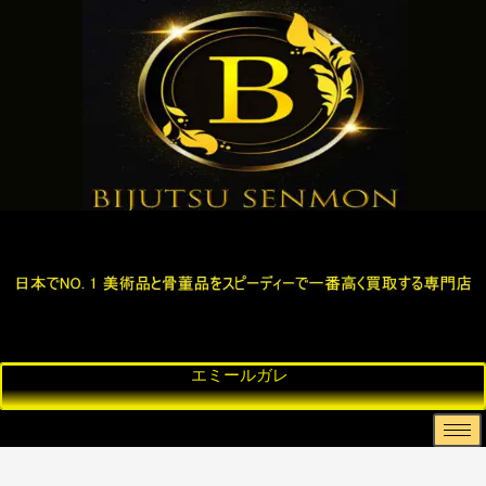
エ
ナ
ペ
西
彫
骨
ミ
ン
ル
洋
刻
董
ー
シ
シ
美
買
品
ル
ー
ャ
術
取
・
ガ
ド
絨
・
、
古
レ
ー
毯
ア
ブ
美
ム
ン
ロ
術
テ
ン
ィ
ズ
ー
・
ク
置
物
、
金
な
ど