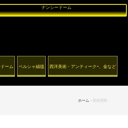
エ
ナ
ペ
西
彫
骨
ミ
ン
ル
洋
刻
董
ー
シ
シ
美
買
品
ル
ー
ャ
術
取
・
ガ
ド
絨
・
、
古
レ
ー
毯
ア
ブ
美
ム
ン
ロ
術
テ
ン
ィ
ズ
ー
・
ク
置
物
、
金
な
ど
ードーム
ペルシャ絨毯
西洋美術・アンティーク-、金など
ホーム
»
美術買取